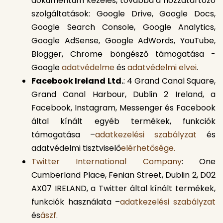
dokumentum kezelés, továbbá a hozzátartozó
szolgáltatások: Google Drive, Google Docs,
Google Search Console, Google Analytics,
Google AdSense, Google AdWords, YouTube,
Blogger, Chrome böngésző támogatása -
Google
adatvédelme
és
adatvédelmi elvei
.
Facebook Ireland Ltd.
: 4 Grand Canal Square,
Grand Canal Harbour, Dublin 2 Ireland, a
Facebook, Instagram, Messenger és Facebook
által kínált egyéb termékek, funkciók
támogatása –
adatkezelési szabályzat
és
adatvédelmi tisztviselő
elérhetősége
.
Twitter International Company
: One
Cumberland Place, Fenian Street, Dublin 2, D02
AX07 IRELAND, a Twitter által kínált termékek,
funkciók használata –
adatkezelési szabályzat
és
ászf
.