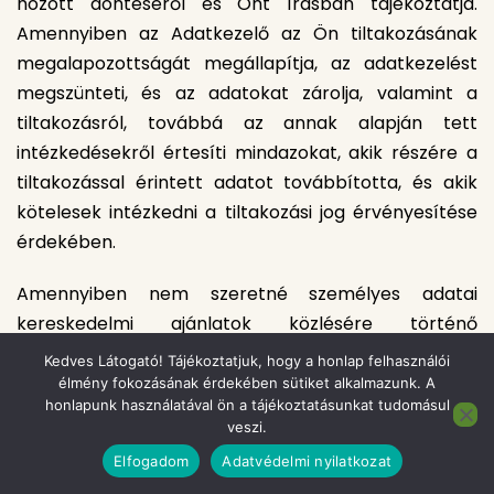
hozott döntéséről és Önt írásban tájékoztatja.
Amennyiben az Adatkezelő az Ön tiltakozásának
megalapozottságát megállapítja, az adatkezelést
megszünteti, és az adatokat zárolja, valamint a
tiltakozásról, továbbá az annak alapján tett
intézkedésekről értesíti mindazokat, akik részére a
tiltakozással érintett adatot továbbította, és akik
kötelesek intézkedni a tiltakozási jog érvényesítése
érdekében.
Amennyiben nem szeretné személyes adatai
kereskedelmi ajánlatok közlésére történő
felhasználását, joga van mindezt indoklás nélkül
Kedves Látogató! Tájékoztatjuk, hogy a honlap felhasználói
megtiltani.
élmény fokozásának érdekében sütiket alkalmazunk. A
honlapunk használatával ön a tájékoztatásunkat tudomásul
veszi.
A jogainak érvényesítéséhez kérelmét írásban
Elfogadom
Adatvédelmi nyilatkozat
szükséges megküldenie az Adatkezelő részére, e-