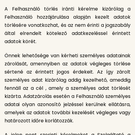
A Felhasználó törlés iránti kérelme kizárólag a
Felhasználó hozzájárulása alapján kezelt adatok
törlésére vonatkozhat, és az nem érinti a jogszabály
által elrendelt kötelező adatkezeléssel érintett
adatok körét.
Önnek lehetősége van kérheti személyes adatainak
zárolását, amennyiben az adatok végleges törlése
sértené az érintett jogos érdekeit. Az így zárolt
személyes adat kizárólag addig kezelhető, ameddig
fennáll az a cél , amely a személyes adat törlését
kizárta. Adatzárolás esetén a Felhasználó személyes
adatai olyan azonosító jelzéssel kerülnek ellátásra,
amelyek az adatok további kezelését végleges vagy
határozott időre korlátozzák.
A jelen pont szerinti kérelmeket a Szolgáltató a