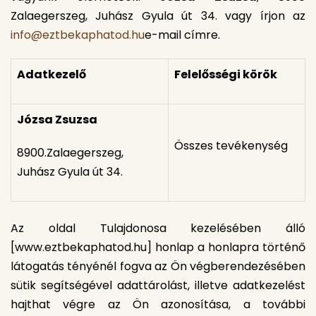
Zalaegerszeg, Juhász Gyula út 34. vagy írjon az
info@eztbekaphatod.hu
e-mail címre.
Adatkezelő
Felelősségi körök
Józsa Zsuzsa
Összes tevékenység
8900.Zalaegerszeg,
Juhász Gyula út 34.
Az oldal Tulajdonosa kezelésében álló
[www.eztbekaphatod.hu] honlap a honlapra történő
látogatás tényénél fogva az Ön végberendezésében
sütik segítségével adattárolást, illetve adatkezelést
hajthat végre az Ön azonosítása, a további