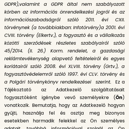
GDPR),valamint a G
DPR által nem szabályozott
körben az információs önrendelkezési jogról és az
információszabadságról szóló 2011. évi CXII.
törvénynek (a továbbiakban: Infotörvény)a 2
001. évi
CVIII. törvény (Elkertv.), a fogyasztó és a vállalkozás
közötti szerződések részletes szabályairól szóló
45/2014. (II. 26.) Korm. rendelet, a gazdasági
reklámtevékenység alapvető feltételeiről és egyes
korlátairól szóló 2008. évi XLVIII. törvény (Grtv.), a
fogyasztóvédelemről szóló 1997. évi CLV. törvény és
a Polgári törvénykönyv rendelkezései szerint.
Ez a
Tájékoztató az Adatkezelő szolgáltatásait
fogyasztóként igénybe vevő személyekre (
Ön
)
vonatkozik. Bemutatja, hogy az Adatkezelő hogyan
gyűjti, használja fel és osztja meg bizonyos
esetekben harmadik felekkel az Ön személyes
adatait, továbbá információval szolgál az Ön