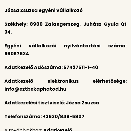
Józsa Zsuzsa egyéni vállalkozó
Székhely: 8900 Zalaegerszeg, Juhász Gyula út
34.
Egyéni vállalkozói nyilvántartási száma:
56057634
Adatkezelő Adószáma: 57427511-1-40
Adatkezelő elektronikus elérhetősége:
info@eztbekaphatod.hu
Adatkezelési tisztviselő: Józsa Zsuzsa
Telefonszáma: +3630/849-5807
A továbbiakban:
Adatkezelő
.