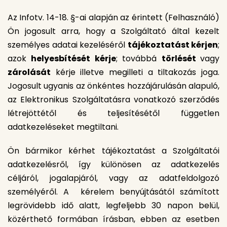
Az Infotv. 14-18. §-ai alapján az érintett (Felhasználó)
Ön jogosult arra, hogy a Szolgáltató által kezelt
személyes adatai kezeléséről
tájékoztatást kérjen
;
azok
helyesbítését kérje
; továbbá
törlését
vagy
zárolását
kérje illetve megilleti a tiltakozás joga.
Jogosult ugyanis az önkéntes hozzájárulásán alapuló,
az Elektronikus Szolgáltatásra vonatkozó szerződés
létrejöttétől és teljesítésétől független
adatkezeléseket megtiltani.
Ön bármikor kérhet tájékoztatást a Szolgáltatói
adatkezelésről, így különösen az adatkezelés
céljáról, jogalapjáról, vagy az adatfeldolgozó
személyéről. A kérelem benyújtásától számított
legrövidebb idő alatt, legfeljebb 30 napon belül,
közérthető formában írásban, ebben az esetben