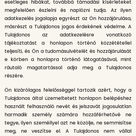
esetleges hibákat, továbbá támadási kísérleteket
megfelelően észlelni és naplózni tudja. Az ilyen
adatkezelés jogalapja egyrészt az Ön hozzájárulása,
másrészt a Tulajdonos jogos érdekének védelme. A
Tulajdonos az adatkezelésre vonatkozó
tájékoztatást a honlapon történő közzététellel
teljesíti, és Ön a tudomásulvételét és hozzájárulását
e körben a honlapra történő látogatásával, mint
ráutaló magatartással adja meg a Tulajdonos
részére.
Ön kizárólagos felelősséggel tartozik azért, hogy a
Tulajdonos által üzemeltetett honlapon belépéshez
használt felhasználó nevét és jelszavát jogosulatlan
harmadik személy számára hozzáférhetővé ne
tegye, ilyen személlyel azt ne közölje, ne semmisítse
meg, ne veszítse el. A Tulajdonos nem vállal