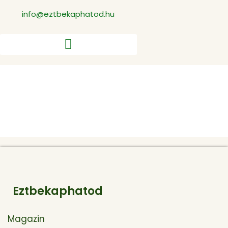
info@eztbekaphatod.hu
Order History
Eztbekaphatod
Magazin