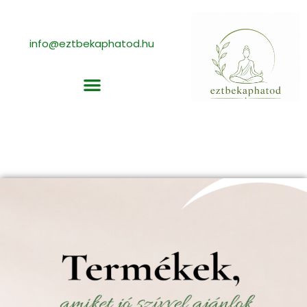
info@eztbekaphatod.hu