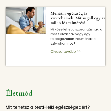
Mentális egészség és
szívrohamok: Mit sugall egy 22
millió fős felmérés?
Mi köze lehet a szorongásnak, a
rossz alvásnak vagy egy
feldolgozatlan traumának a
szívrohamhoz?
Olvasd tovább >>
Életmód
Mit tehetsz a testi-lelki egészségedért?