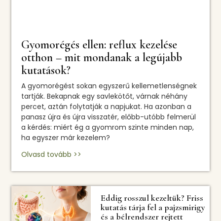
Gyomorégés ellen: reflux kezelése
otthon – mit mondanak a legújabb
kutatások?
A gyomorégést sokan egyszerű kellemetlenségnek
tartják. Bekapnak egy savlekötőt, várnak néhány
percet, aztán folytatják a napjukat. Ha azonban a
panasz újra és újra visszatér, előbb-utóbb felmerül
a kérdés: miért ég a gyomrom szinte minden nap,
ha egyszer már kezelem?
Olvasd tovább >>
Eddig rosszul kezeltük? Friss
kutatás tárja fel a pajzsmirigy
és a bélrendszer rejtett