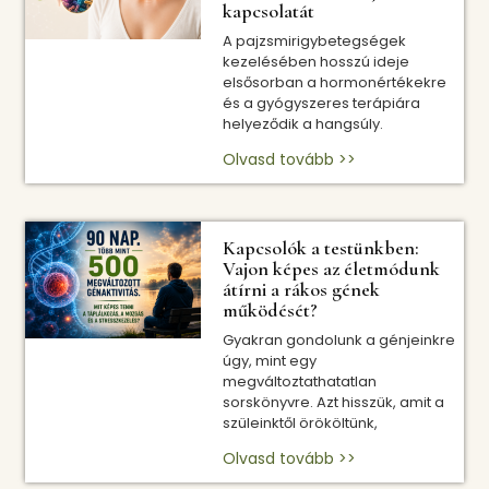
kapcsolatát
A pajzsmirigybetegségek
kezelésében hosszú ideje
elsősorban a hormonértékekre
és a gyógyszeres terápiára
helyeződik a hangsúly.
Olvasd tovább >>
Kapcsolók a testünkben:
Vajon képes az életmódunk
átírni a rákos gének
működését?
Gyakran gondolunk a génjeinkre
úgy, mint egy
megváltoztathatatlan
sorskönyvre. Azt hisszük, amit a
szüleinktől örököltünk,
Olvasd tovább >>