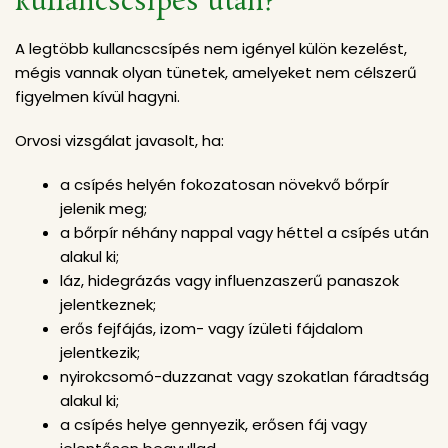
kullancscsípés után?
A legtöbb kullancscsípés nem igényel külön kezelést,
mégis vannak olyan tünetek, amelyeket nem célszerű
figyelmen kívül hagyni.
Orvosi vizsgálat javasolt, ha:
a csípés helyén fokozatosan növekvő bőrpír
jelenik meg;
a bőrpír néhány nappal vagy héttel a csípés után
alakul ki;
láz, hidegrázás vagy influenzaszerű panaszok
jelentkeznek;
erős fejfájás, izom- vagy ízületi fájdalom
jelentkezik;
nyirokcsomó-duzzanat vagy szokatlan fáradtság
alakul ki;
a csípés helye gennyezik, erősen fáj vagy