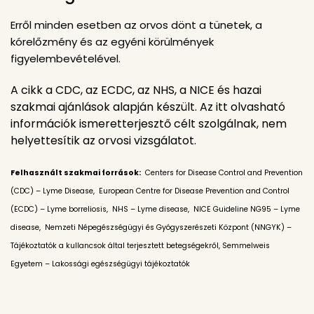
Erről minden esetben az orvos dönt a tünetek, a
kórelőzmény és az egyéni körülmények
figyelembevételével.
A cikk a CDC, az ECDC, az NHS, a NICE és hazai
szakmai ajánlások alapján készült. Az itt olvasható
információk ismeretterjesztő célt szolgálnak, nem
helyettesítik az orvosi vizsgálatot.
Felhasznált szakmai források:
Centers for Disease Control and Prevention
(CDC) – Lyme Disease,
European Centre for Disease Prevention and Control
(ECDC) – Lyme borreliosis,
NHS – Lyme disease,
NICE Guideline NG95 – Lyme
disease,
Nemzeti Népegészségügyi és Gyógyszerészeti Központ (NNGYK) –
Tájékoztatók a kullancsok által terjesztett betegségekről,
Semmelweis
Egyetem – Lakossági egészségügyi tájékoztatók