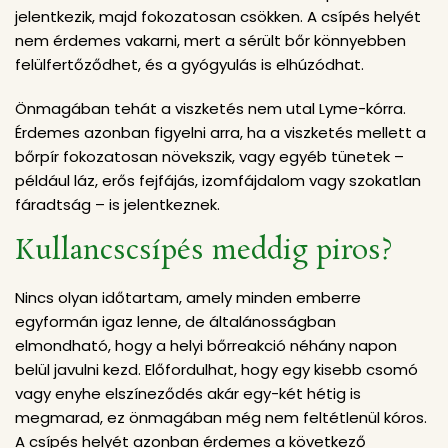
jelentkezik, majd fokozatosan csökken. A csípés helyét
nem érdemes vakarni, mert a sérült bőr könnyebben
felülfertőződhet, és a gyógyulás is elhúzódhat.
Önmagában tehát a viszketés nem utal Lyme-kórra.
Érdemes azonban figyelni arra, ha a viszketés mellett a
bőrpír fokozatosan növekszik, vagy egyéb tünetek –
például láz, erős fejfájás, izomfájdalom vagy szokatlan
fáradtság – is jelentkeznek.
Kullancscsípés meddig piros?
Nincs olyan időtartam, amely minden emberre
egyformán igaz lenne, de általánosságban
elmondható, hogy a helyi bőrreakció néhány napon
belül javulni kezd. Előfordulhat, hogy egy kisebb csomó
vagy enyhe elszíneződés akár egy-két hétig is
megmarad, ez önmagában még nem feltétlenül kóros.
A csípés helyét azonban érdemes a következő