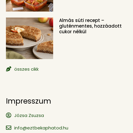
Almás süti recept –
gluténmentes, hozzáadott
cukor nélkül
összes cikk
Impresszum
Józsa Zsuzsa
info@eztbekaphatod.hu