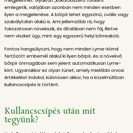
megjelenhet. Gyakran „kokárdaszerű foltként”
emlegetik, valójában azonban nem minden esetben
ilyen a megjelenése. A bőrpír lehet egyszínű, ovális vagy
szabálytalan alakú is. Ami jellemzőbb rá, hogy
fokozatosan növekszik, és általában nem fáj, illetve
nem viszket úgy, mint egy egyszerű helyi bőrreakció.
Fontos hangsúlyozni, hogy nem minden Lyme-kórral
fertőzött embernél alakul ki ilyen bőrpír, és a növekvő
bőrpír önmagában sem jelent automatikusan Lyme-
kórt. Ugyanakkor ez olyan tünet, amely mielőbbi orvosi
értékelést indokol, különösen akkor, ha a közelmúltban
kullancscsípés is történt.
Kullancscsípés után mit
tegyünk?