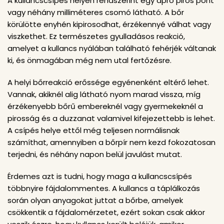
A kullancscsípés helyén rendszerint egy apró piros pont
vagy néhány milliméteres csomó látható. A bőr
körülötte enyhén kipirosodhat, érzékennyé válhat vagy
viszkethet. Ez természetes gyulladásos reakció,
amelyet a kullancs nyálában található fehérjék váltanak
ki, és önmagában még nem utal fertőzésre.
A helyi bőrreakció erőssége egyénenként eltérő lehet.
Vannak, akiknél alig látható nyom marad vissza, míg
érzékenyebb bőrű embereknél vagy gyermekeknél a
pirosság és a duzzanat valamivel kifejezettebb is lehet.
A csípés helye ettől még teljesen normálisnak
számíthat, amennyiben a bőrpír nem kezd fokozatosan
terjedni, és néhány napon belül javulást mutat.
Érdemes azt is tudni, hogy maga a kullancscsípés
többnyire fájdalommentes. A kullancs a táplálkozás
során olyan anyagokat juttat a bőrbe, amelyek
csökkentik a fájdalomérzetet, ezért sokan csak akkor