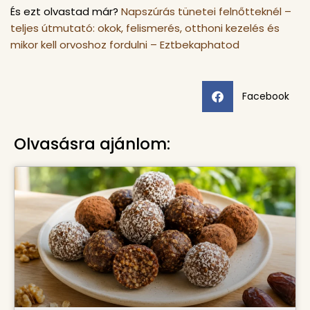
És ezt olvastad már?
Napszúrás tünetei felnőtteknél –
teljes útmutató: okok, felismerés, otthoni kezelés és
mikor kell orvoshoz fordulni – Eztbekaphatod
Facebook
Olvasásra ajánlom: