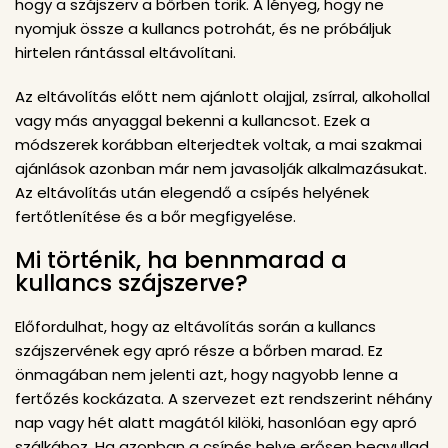
hogy a szájszerv a bőrben törik. A lényeg, hogy ne
nyomjuk össze a kullancs potrohát, és ne próbáljuk
hirtelen rántással eltávolítani.
Az eltávolítás előtt nem ajánlott olajjal, zsírral, alkohollal
vagy más anyaggal bekenni a kullancsot. Ezek a
módszerek korábban elterjedtek voltak, a mai szakmai
ajánlások azonban már nem javasolják alkalmazásukat.
Az eltávolítás után elegendő a csípés helyének
fertőtlenítése és a bőr megfigyelése.
Mi történik, ha bennmarad a
kullancs szájszerve?
Előfordulhat, hogy az eltávolítás során a kullancs
szájszervének egy apró része a bőrben marad. Ez
önmagában nem jelenti azt, hogy nagyobb lenne a
fertőzés kockázata. A szervezet ezt rendszerint néhány
nap vagy hét alatt magától kilöki, hasonlóan egy apró
szálkához. Ha azonban a csípés helye erősen begyullad,