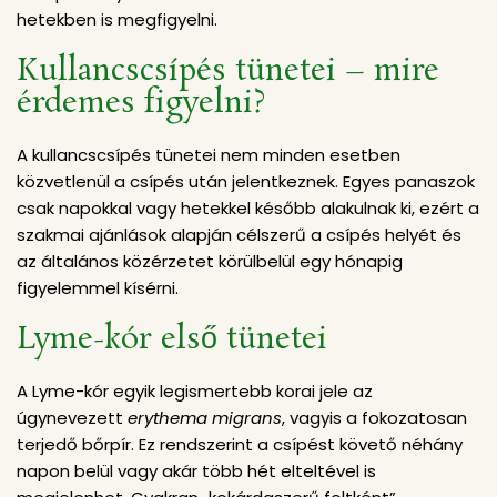
hetekben is megfigyelni.
Kullancscsípés tünetei – mire
érdemes figyelni?
A kullancscsípés tünetei nem minden esetben
közvetlenül a csípés után jelentkeznek. Egyes panaszok
csak napokkal vagy hetekkel később alakulnak ki, ezért a
szakmai ajánlások alapján célszerű a csípés helyét és
az általános közérzetet körülbelül egy hónapig
figyelemmel kísérni.
Lyme-kór első tünetei
A Lyme-kór egyik legismertebb korai jele az
úgynevezett
erythema migrans
, vagyis a fokozatosan
terjedő bőrpír. Ez rendszerint a csípést követő néhány
napon belül vagy akár több hét elteltével is