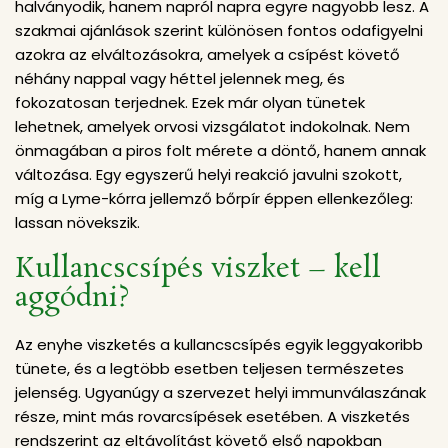
halványodik, hanem napról napra egyre nagyobb lesz. A
szakmai ajánlások szerint különösen fontos odafigyelni
azokra az elváltozásokra, amelyek a csípést követő
néhány nappal vagy héttel jelennek meg, és
fokozatosan terjednek. Ezek már olyan tünetek
lehetnek, amelyek orvosi vizsgálatot indokolnak. Nem
önmagában a piros folt mérete a döntő, hanem annak
változása. Egy egyszerű helyi reakció javulni szokott,
míg a Lyme-kórra jellemző bőrpír éppen ellenkezőleg:
lassan növekszik.
Kullancscsípés viszket – kell
aggódni?
Az enyhe viszketés a kullancscsípés egyik leggyakoribb
tünete, és a legtöbb esetben teljesen természetes
jelenség. Ugyanúgy a szervezet helyi immunválaszának
része, mint más rovarcsípések esetében. A viszketés
rendszerint az eltávolítást követő első napokban