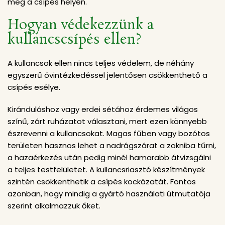
meg a csípés helyén.
Hogyan védekezzünk a
kullancscsípés ellen?
A kullancsok ellen nincs teljes védelem, de néhány
egyszerű óvintézkedéssel jelentősen csökkenthető a
csípés esélye.
Kiránduláshoz vagy erdei sétához érdemes világos
színű, zárt ruházatot választani, mert ezen könnyebb
észrevenni a kullancsokat. Magas fűben vagy bozótos
területen hasznos lehet a nadrágszárat a zokniba tűrni,
a hazaérkezés után pedig minél hamarabb átvizsgálni
a teljes testfelületet. A kullancsriasztó készítmények
szintén csökkenthetik a csípés kockázatát. Fontos
azonban, hogy mindig a gyártó használati útmutatója
szerint alkalmazzuk őket.