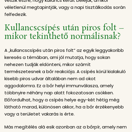
veszik észre, hogy kullancs került beléjük, amikor
véletlenül megtapintják, vagy a napi tisztálkodás során
felfedezik.
Kullancscsípés után piros folt –
mikor tekinthető normálisnak?
A „kullancscsípés után piros folt” az egyik leggyakoribb
keresés a témában, ami jól mutatja, hogy sokan
nehezen tudják eldönteni, mikor számít
természetesnek a bőr reakciója. A csípés körül kialakuló
kisebb piros udvar általában nem ad okot
aggodalomra. Ez a bőr helyi immunválasza, amely
többnyire néhány nap alatt fokozatosan csökken.
Előfordulhat, hogy a csípés helye egy-két hétig még
látható marad, különösen akkor, ha a bőr érzékenyebb
vagy a területet vakarás is érte.
Más megítélés alá esik azonban az a bőrpír, amely nem