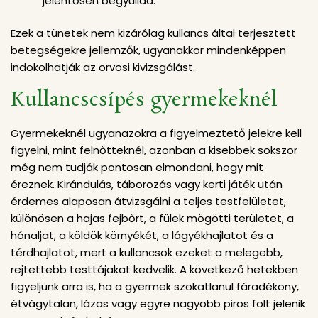
jelentősen begyullad.
Ezek a tünetek nem kizárólag kullancs által terjesztett
betegségekre jellemzők, ugyanakkor mindenképpen
indokolhatják az orvosi kivizsgálást.
Kullancscsípés gyermekeknél
Gyermekeknél ugyanazokra a figyelmeztető jelekre kell
figyelni, mint felnőtteknél, azonban a kisebbek sokszor
még nem tudják pontosan elmondani, hogy mit
éreznek. Kirándulás, táborozás vagy kerti játék után
érdemes alaposan átvizsgálni a teljes testfelületet,
különösen a hajas fejbőrt, a fülek mögötti területet, a
hónaljat, a köldök környékét, a lágyékhajlatot és a
térdhajlatot, mert a kullancsok ezeket a melegebb,
rejtettebb testtájakat kedvelik. A következő hetekben
figyeljünk arra is, ha a gyermek szokatlanul fáradékony,
étvágytalan, lázas vagy egyre nagyobb piros folt jelenik