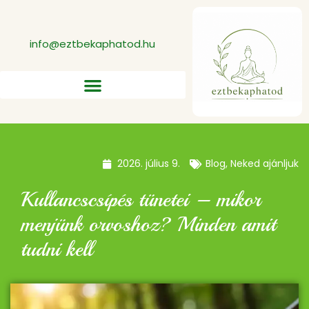
info@eztbekaphatod.hu
2026. július 9.
Blog
,
Neked ajánljuk
Kullancscsípés tünetei – mikor
menjünk orvoshoz? Minden amit
tudni kell