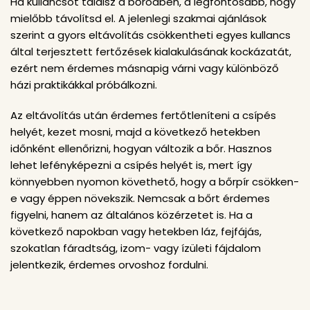
Ha kullancsot találsz a bőrödben, a legfontosabb, hogy
mielőbb távolítsd el. A jelenlegi szakmai ajánlások
szerint a gyors eltávolítás csökkentheti egyes kullancs
által terjesztett fertőzések kialakulásának kockázatát,
ezért nem érdemes másnapig várni vagy különböző
házi praktikákkal próbálkozni.
Az eltávolítás után érdemes fertőtleníteni a csípés
helyét, kezet mosni, majd a következő hetekben
időnként ellenőrizni, hogyan változik a bőr. Hasznos
lehet lefényképezni a csípés helyét is, mert így
könnyebben nyomon követhető, hogy a bőrpír csökken-
e vagy éppen növekszik. Nemcsak a bőrt érdemes
figyelni, hanem az általános közérzetet is. Ha a
következő napokban vagy hetekben láz, fejfájás,
szokatlan fáradtság, izom- vagy ízületi fájdalom
jelentkezik, érdemes orvoshoz fordulni.