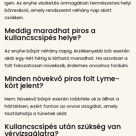
Igen. Az enyhe viszketés önmagában természetes helyi
bőrreakció, amely rendszerint néhány nap alatt
csökken.
Meddig maradhat piros a
kullancscsípés helye?
Az enyhe bőrpír néhány napig, érzékenyebb bőr esetén
akár egy-két hétig is látható maradhat. Ha azonban a
folt fokozatosan növekszik, érdemes orvoshoz fordulni.
Minden növekvő piros folt Lyme-
kórt jelent?
Nem. Növekvő bőrpír esetén többféle ok is állhat a
háttérben, ezért fontos az orvosi vizsgálat, amely
tisztázhatja a tünetek okát.
Kullancscsípés után szükség van
vérvizsgálatra?