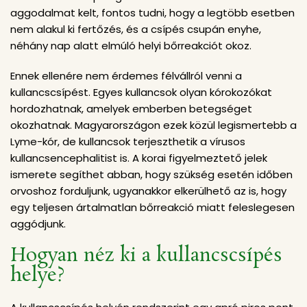
aggodalmat kelt, fontos tudni, hogy a legtöbb esetben
nem alakul ki fertőzés, és a csípés csupán enyhe,
néhány nap alatt elmúló helyi bőrreakciót okoz.
Ennek ellenére nem érdemes félvállról venni a
kullancscsípést. Egyes kullancsok olyan kórokozókat
hordozhatnak, amelyek emberben betegséget
okozhatnak. Magyarországon ezek közül legismertebb a
Lyme-kór, de kullancsok terjeszthetik a vírusos
kullancsencephalitist is. A korai figyelmeztető jelek
ismerete segíthet abban, hogy szükség esetén időben
orvoshoz forduljunk, ugyanakkor elkerülhető az is, hogy
egy teljesen ártalmatlan bőrreakció miatt feleslegesen
aggódjunk.
Hogyan néz ki a kullancscsípés
helye?