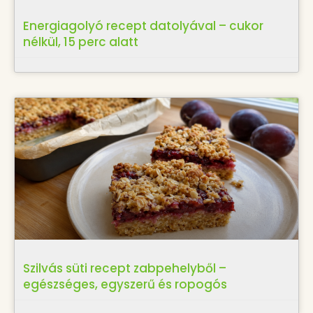
Energiagolyó recept datolyával – cukor
nélkül, 15 perc alatt
Szilvás süti recept zabpehelyből –
egészséges, egyszerű és ropogós