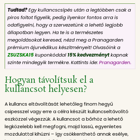
Tudtad?
Egy kullancscsípés után a legtöbben csak a
piros foltot figyelik, pedig ilyenkor fontos arra is
odafigyelni, hogy a szervezetünk a lehető legjobb
állapotban legyen. Ha te is a természetes
megoldásokat keresed, nézd meg a Pranagarden
prémium ájurvédikus készítményeit! Olvasóink a
ZSUZSKA15
kuponkóddal
15% kedvezményt
kapnak
szinte mindegyik termékre. Kattints ide:
Pranagarden.
Hogyan távolítsuk el a
kullancsot helyesen?
A kullancs eltávolítását lehetőleg finom hegyű
csipesszel vagy erre a célra készült kullancseltávolító
eszközzel végezzük. A kullancsot a bőrhöz a lehető
legközelebb kell megfogni, majd lassú, egyenletes
mozdulattal kihúzni – így csökkenthető annak esélye,