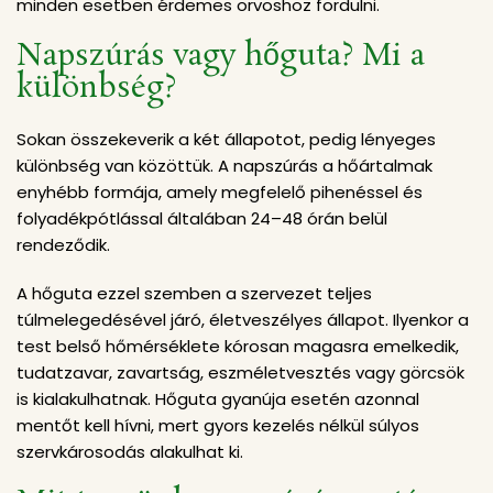
minden esetben érdemes orvoshoz fordulni.
Napszúrás vagy hőguta? Mi a
különbség?
Sokan összekeverik a két állapotot, pedig lényeges
különbség van közöttük. A napszúrás a hőártalmak
enyhébb formája, amely megfelelő pihenéssel és
folyadékpótlással általában 24–48 órán belül
rendeződik.
A hőguta ezzel szemben a szervezet teljes
túlmelegedésével járó, életveszélyes állapot. Ilyenkor a
test belső hőmérséklete kórosan magasra emelkedik,
tudatzavar, zavartság, eszméletvesztés vagy görcsök
is kialakulhatnak. Hőguta gyanúja esetén azonnal
mentőt kell hívni, mert gyors kezelés nélkül súlyos
szervkárosodás alakulhat ki.