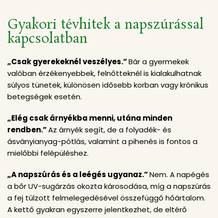
Gyakori tévhitek a napszúrással
kapcsolatban
„Csak gyerekeknél veszélyes.”
Bár a gyermekek
valóban érzékenyebbek, felnőtteknél is kialakulhatnak
súlyos tünetek, különösen idősebb korban vagy krónikus
betegségek esetén.
„Elég csak árnyékba menni, utána minden
rendben.”
Az árnyék segít, de a folyadék- és
ásványianyag-pótlás, valamint a pihenés is fontos a
mielőbbi felépüléshez.
„A napszúrás és a leégés ugyanaz.”
Nem. A napégés
a bőr UV-sugárzás okozta károsodása, míg a napszúrás
a fej túlzott felmelegedésével összefüggő hőártalom.
A kettő gyakran egyszerre jelentkezhet, de eltérő