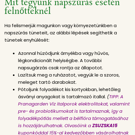
Mit tegyünk napszúrás esetén
felnőtteknél
Ha felismerjük magunkon vagy környezetünkben a
napszúrás tüneteit, az alábbi lépések segíthetik a
tünetek enyhülését:
Azonnal húzódjunk árnyékba vagy hűvös,
légkondicionált helyiségbe. A további
napsugárzás csak rontja az állapotot.
Lazítsuk meg a ruházatot, vegyük le a szoros,
meleget tartó darabokat.
Pótoljunk folyadékot kis kortyokban, lehetőleg
ásványi anyagokat is tartalmazó itallal.
(
TIPP: A
Pranagarden Víz italporok elektrolitokat, valamint
pre- és probiotikumokat is tartalmaznak, így a
folyadékpótlás mellett a bélflóra támogatásához
is hozzájárulhatnak. Olvasóink a
ZSUZSKA15
kuponkóddal 15%-al kedvezőbben vásárolhatnak