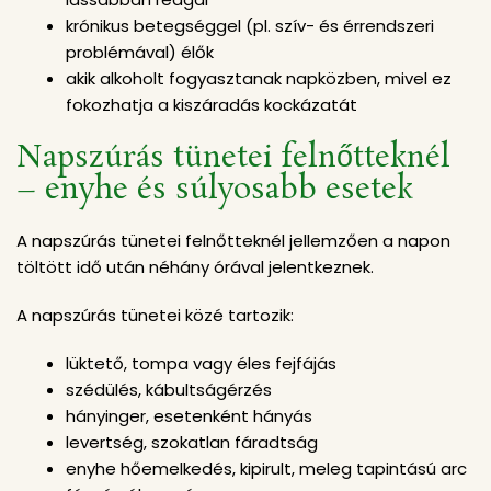
krónikus betegséggel (pl. szív- és érrendszeri
problémával) élők
akik alkoholt fogyasztanak napközben, mivel ez
fokozhatja a kiszáradás kockázatát
Napszúrás tünetei felnőtteknél
– enyhe és súlyosabb esetek
A napszúrás tünetei felnőtteknél jellemzően a napon
töltött idő után néhány órával jelentkeznek.
A napszúrás tünetei közé tartozik:
lüktető, tompa vagy éles fejfájás
szédülés, kábultságérzés
hányinger, esetenként hányás
levertség, szokatlan fáradtság
enyhe hőemelkedés, kipirult, meleg tapintású arc