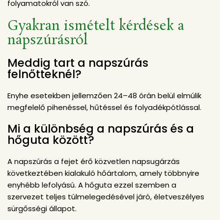
folyamatokról van szó.
Gyakran ismételt kérdések a
napszúrásról
Meddig tart a napszúrás
felnőtteknél?
Enyhe esetekben jellemzően 24–48 órán belül elmúlik
megfelelő pihenéssel, hűtéssel és folyadékpótlással.
Mi a különbség a napszúrás és a
hőguta között?
A napszúrás a fejet érő közvetlen napsugárzás
következtében kialakuló hőártalom, amely többnyire
enyhébb lefolyású. A hőguta ezzel szemben a
szervezet teljes túlmelegedésével járó, életveszélyes
sürgősségi állapot.