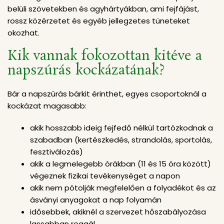
belüli szövetekben és agyhártyákban, ami fejfájást,
rossz közérzetet és egyéb jellegzetes tüneteket
okozhat.
Kik vannak fokozottan kitéve a
napszúrás kockázatának?
Bár a napszúrás bárkit érinthet, egyes csoportoknál a
kockázat magasabb:
akik hosszabb ideig fejfedő nélkül tartózkodnak a
szabadban (kertészkedés, strandolás, sportolás,
fesztiválozás)
akik a legmelegebb órákban (11 és 15 óra között)
végeznek fizikai tevékenységet a napon
akik nem pótolják megfelelően a folyadékot és az
ásványi anyagokat a nap folyamán
idősebbek, akiknél a szervezet hőszabályozása
lassabban reagál