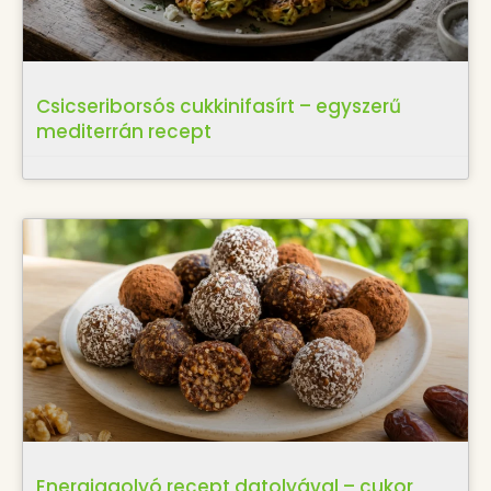
Csicseriborsós cukkinifasírt – egyszerű
mediterrán recept
Energiagolyó recept datolyával – cukor