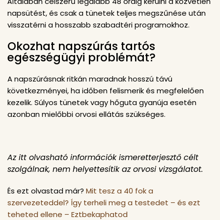
Általában célszerű legalább 48 óráig kerülni a közvetlen
napsütést, és csak a tünetek teljes megszűnése után
visszatérni a hosszabb szabadtéri programokhoz.
Okozhat napszúrás tartós
egészségügyi problémát?
A napszúrásnak ritkán maradnak hosszú távú
következményei, ha időben felismerik és megfelelően
kezelik. Súlyos tünetek vagy hőguta gyanúja esetén
azonban mielőbbi orvosi ellátás szükséges.
Az itt olvasható információk ismeretterjesztő célt
szolgálnak, nem helyettesítik az orvosi vizsgálatot.
És ezt olvastad már?
Mit tesz a 40 fok a
szervezeteddel? Így terheli meg a testedet – és ezt
teheted ellene – Eztbekaphatod