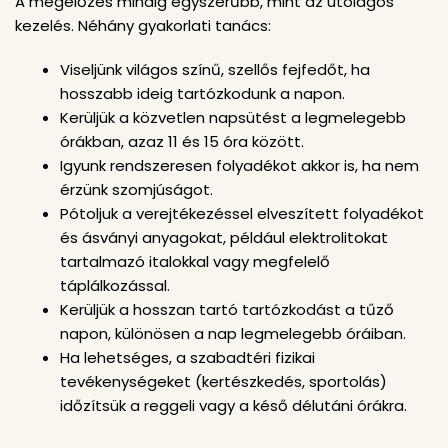
A megelőzés mindig egyszerűbb, mint az utólagos
kezelés. Néhány gyakorlati tanács:
Viseljünk világos színű, szellős fejfedőt, ha
hosszabb ideig tartózkodunk a napon.
Kerüljük a közvetlen napsütést a legmelegebb
órákban, azaz 11 és 15 óra között.
Igyunk rendszeresen folyadékot akkor is, ha nem
érzünk szomjúságot.
Pótoljuk a verejtékezéssel elveszített folyadékot
és ásványi anyagokat, például elektrolitokat
tartalmazó italokkal vagy megfelelő
táplálkozással.
Kerüljük a hosszan tartó tartózkodást a tűző
napon, különösen a nap legmelegebb óráiban.
Ha lehetséges, a szabadtéri fizikai
tevékenységeket (kertészkedés, sportolás)
időzítsük a reggeli vagy a késő délutáni órákra.