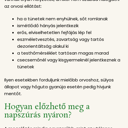
az orvosi ellátást:
ha a tünetek nem enyhülnek, sőt romlanak
ismétlődő hányás jelentkezik
erős, elviselhetetlen fejfájás lép fel
eszméletvesztés, zavartság vagy tartós
dezorientáltság alakul ki
a testhőmérséklet tartósan magas marad
csecsemőnél vagy kisgyermeknél jelentkeznek a
tünetek
Ilyen esetekben forduljunk mielőbb orvoshoz, súlyos
állapot vagy hőguta gyanúja esetén pedig hívjunk
mentőt.
Hogyan előzhető meg a
napszúrás nyáron?