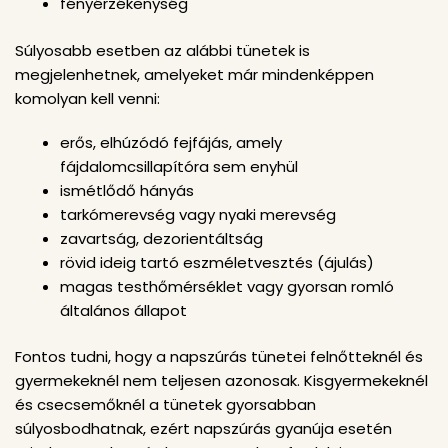
fényérzékenység
Súlyosabb esetben az alábbi tünetek is
megjelenhetnek, amelyeket már mindenképpen
komolyan kell venni:
erős, elhúzódó fejfájás, amely
fájdalomcsillapítóra sem enyhül
ismétlődő hányás
tarkómerevség vagy nyaki merevség
zavartság, dezorientáltság
rövid ideig tartó eszméletvesztés (ájulás)
magas testhőmérséklet vagy gyorsan romló
általános állapot
Fontos tudni, hogy a napszúrás tünetei felnőtteknél és
gyermekeknél nem teljesen azonosak. Kisgyermekeknél
és csecsemőknél a tünetek gyorsabban
súlyosbodhatnak, ezért napszúrás gyanúja esetén