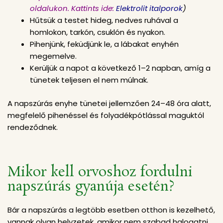
oldalukon. Kattints ide:
Elektrolit italporok
)
Hűtsük a testet hideg, nedves ruhával a
homlokon, tarkón, csuklón és nyakon.
Pihenjünk, feküdjünk le, a lábakat enyhén
megemelve.
Kerüljük a napot a következő 1–2 napban, amíg a
tünetek teljesen el nem múlnak.
A napszúrás enyhe tünetei jellemzően 24–48 óra alatt,
megfelelő pihenéssel és folyadékpótlással maguktól
rendeződnek.
Mikor kell orvoshoz fordulni
napszúrás gyanúja esetén?
Bár a napszúrás a legtöbb esetben otthon is kezelhető,
vannak olyan helyzetek, amikor nem szabad halogatni