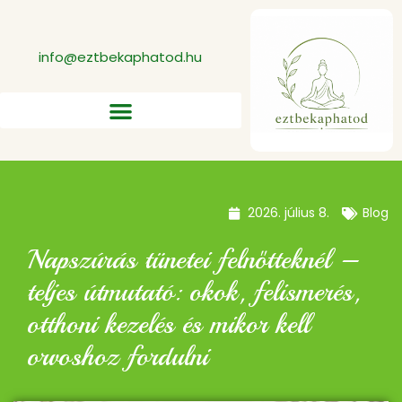
info@eztbekaphatod.hu
2026. július 8.
Blog
Napszúrás tünetei felnőtteknél –
teljes útmutató: okok, felismerés,
otthoni kezelés és mikor kell
orvoshoz fordulni