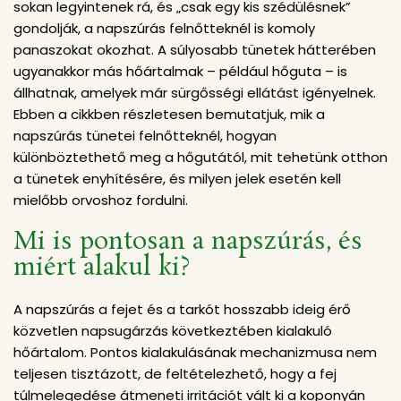
sokan legyintenek rá, és „csak egy kis szédülésnek”
gondolják, a napszúrás felnőtteknél is komoly
panaszokat okozhat. A súlyosabb tünetek hátterében
ugyanakkor más hőártalmak – például hőguta – is
állhatnak, amelyek már sürgősségi ellátást igényelnek.
Ebben a cikkben részletesen bemutatjuk, mik a
napszúrás tünetei felnőtteknél, hogyan
különböztethető meg a hőgutától, mit tehetünk otthon
a tünetek enyhítésére, és milyen jelek esetén kell
mielőbb orvoshoz fordulni.
Mi is pontosan a napszúrás, és
miért alakul ki?
A napszúrás a fejet és a tarkót hosszabb ideig érő
közvetlen napsugárzás következtében kialakuló
hőártalom. Pontos kialakulásának mechanizmusa nem
teljesen tisztázott, de feltételezhető, hogy a fej
túlmelegedése átmeneti irritációt vált ki a koponyán