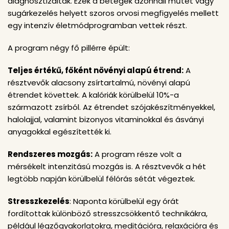
diagnosztizáltak. Ezek a betegek azonnali műtét vagy
sugárkezelés helyett szoros orvosi megfigyelés mellett
egy intenzív életmódprogramban vettek részt.
A program négy fő pillérre épült:
Teljes értékű, főként növényi alapú étrend:
A
résztvevők alacsony zsírtartalmú, növényi alapú
étrendet követtek. A kalóriák körülbelül 10%-a
származott zsírból. Az étrendet szójakészítményekkel,
halolajjal, valamint bizonyos vitaminokkal és ásványi
anyagokkal egészítették ki.
Rendszeres mozgás:
A program része volt a
mérsékelt intenzitású mozgás is. A résztvevők a hét
legtöbb napján körülbelül félórás sétát végeztek.
Stresszkezelés
: Naponta körülbelül egy órát
fordítottak különböző stresszcsökkentő technikákra,
például légzőgyakorlatokra, meditációra, relaxációra és