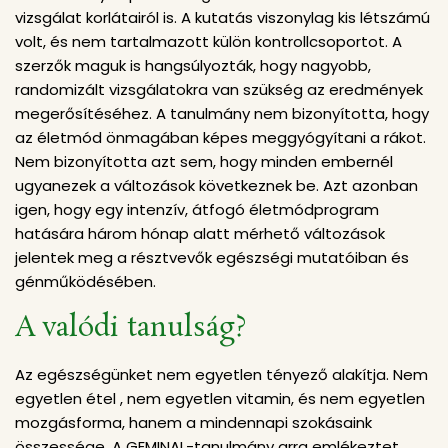
vizsgálat korlátairól is. A kutatás viszonylag kis létszámú
volt, és nem tartalmazott külön kontrollcsoportot. A
szerzők maguk is hangsúlyozták, hogy nagyobb,
randomizált vizsgálatokra van szükség az eredmények
megerősítéséhez. A tanulmány nem bizonyította, hogy
az életmód önmagában képes meggyógyítani a rákot.
Nem bizonyította azt sem, hogy minden embernél
ugyanezek a változások következnek be. Azt azonban
igen, hogy egy intenzív, átfogó életmódprogram
hatására három hónap alatt mérhető változások
jelentek meg a résztvevők egészségi mutatóiban és
génműködésében.
A valódi tanulság?
Az egészségünket nem egyetlen tényező alakítja. Nem
egyetlen étel , nem egyetlen vitamin, és nem egyetlen
mozgásforma, hanem a mindennapi szokásaink
összessége. A GEMINAL-tanulmány arra emlékeztet