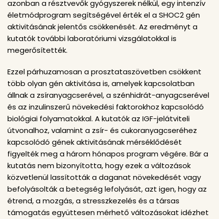
azonban a résztvevők gyógyszerek nélkül, egy intenzív
életmódprogram segítségével érték el a SHOC2 gén
aktivitásának jelentős csökkenését. Az eredményt a
kutatók további laboratóriumi vizsgálatokkal is
megerősítették.
Ezzel párhuzamosan a prosztataszövetben csökkent
több olyan gén aktivitása is, amelyek kapcsolatban
állnak a zsíranyagcserével, a szénhidrát-anyagcserével
és az inzulinszerű növekedési faktorokhoz kapcsolódó
biológiai folyamatokkal. A kutatók az IGF-jelátviteli
útvonalhoz, valamint a zsír- és cukoranyagcseréhez
kapcsolódó gének aktivitásának mérséklődését
figyelték meg a három hónapos program végére. Bár a
kutatás nem bizonyította, hogy ezek a változások
közvetlenül lassították a daganat növekedését vagy
befolyásolták a betegség lefolyását, azt igen, hogy az
étrend, a mozgás, a stresszkezelés és a társas
támogatás együttesen mérhető változásokat idézhet