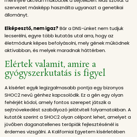
mennyire aktívan működtek a sejtekben. Más szóval: a
szervezet másképp használta ugyanazt a genetikai
állományt.
Elképesztő, nem igaz?
Bár a DNS-ünket nem tudjuk
lecserélni, egyre több kutatás utal arra, hogy az
életmódunk képes befolyásolni, mely gének működnek
aktívabban, és melyek maradnak háttérben.
Elértek valamit, amire a
gyógyszerkutatás is figyel
A kísérlet egyik legizgalmasabb pontja egy bizonyos
SHOC2 nevű génhez kapcsolódik. Ez a gén egy olyan
fehérjét kódol, amely fontos szerepet játszik a
sejtnövekedést szabályozó jelátviteli folyamatokban. A
kutatók szerint a SHOC2 olyan célpont lehet, amelyet a
jövőben daganatellenes terápiák fejlesztésénél is
érdemes vizsgálni. A Kaliforniai Egyetem kísérletében