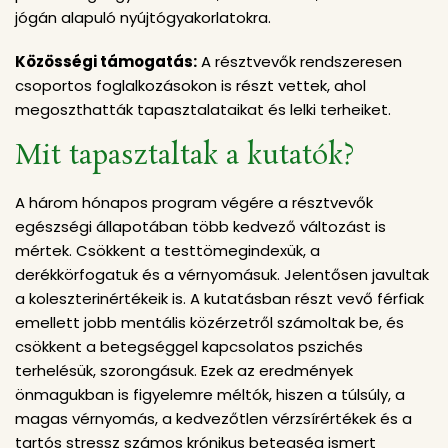
jógán alapuló nyújtógyakorlatokra.
Közösségi támogatás:
A résztvevők rendszeresen
csoportos foglalkozásokon is részt vettek, ahol
megoszthatták tapasztalataikat és lelki terheiket.
Mit tapasztaltak a kutatók?
A három hónapos program végére a résztvevők
egészségi állapotában több kedvező változást is
mértek. Csökkent a testtömegindexük, a
derékkörfogatuk és a vérnyomásuk. Jelentősen javultak
a koleszterinértékeik is. A kutatásban részt vevő férfiak
emellett jobb mentális közérzetről számoltak be, és
csökkent a betegséggel kapcsolatos pszichés
terhelésük, szorongásuk. Ezek az eredmények
önmagukban is figyelemre méltók, hiszen a túlsúly, a
magas vérnyomás, a kedvezőtlen vérzsírértékek és a
tartós stressz számos krónikus betegség ismert