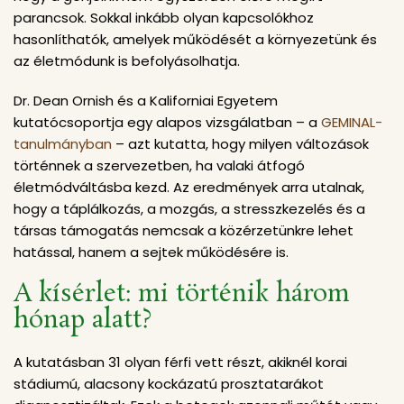
parancsok. Sokkal inkább olyan kapcsolókhoz
hasonlíthatók, amelyek működését a környezetünk és
az életmódunk is befolyásolhatja.
Dr. Dean Ornish és a Kaliforniai Egyetem
kutatócsoportja egy alapos vizsgálatban – a
GEMINAL-
tanulmányban
– azt kutatta, hogy milyen változások
történnek a szervezetben, ha valaki átfogó
életmódváltásba kezd. Az eredmények arra utalnak,
hogy a táplálkozás, a mozgás, a stresszkezelés és a
társas támogatás nemcsak a közérzetünkre lehet
hatással, hanem a sejtek működésére is.
A kísérlet: mi történik három
hónap alatt?
A kutatásban 31 olyan férfi vett részt, akiknél korai
stádiumú, alacsony kockázatú prosztatarákot