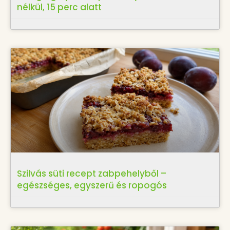
nélkül, 15 perc alatt
Szilvás süti recept zabpehelyből –
egészséges, egyszerű és ropogós