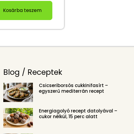
Kosárba teszem
Blog / Receptek
Csicseriborsós cukkinifasírt –
egyszerű mediterrán recept
Energiagolyó recept datolyával –
cukor nélkül, 15 perc alatt