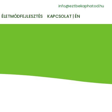
info@eztbekaphatod.hu
ÉLETMÓDFEJLESZTÉS
KAPCSOLAT | ÉN