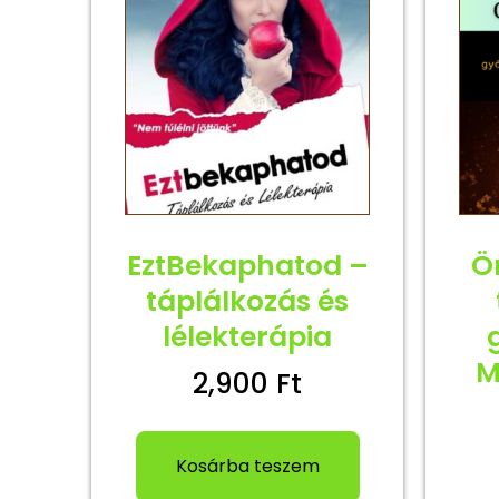
EztBekaphatod –
Ö
táplálkozás és
lélekterápia
M
2,900
Ft
Kosárba teszem