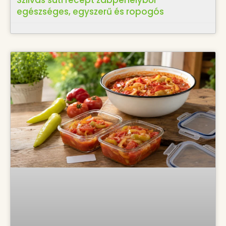
Szilvás süti recept zabpehelyből –
egészséges, egyszerű és ropogós