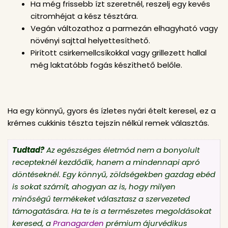
Ha még frissebb ízt szeretnél, reszelj egy kevés
citromhéjat a kész tésztára.
Vegán változathoz a parmezán elhagyható vagy
növényi sajttal helyettesíthető.
Pirított csirkemellcsíkokkal vagy grillezett hallal
még laktatóbb fogás készíthető belőle.
Ha egy könnyű, gyors és ízletes nyári ételt keresel, ez a
krémes cukkinis tészta tejszín nélkül remek választás.
Tudtad?
Az egészséges életmód nem a bonyolult
recepteknél kezdődik, hanem a mindennapi apró
döntéseknél. Egy könnyű, zöldségekben gazdag ebéd
is sokat számít, ahogyan az is, hogy milyen
minőségű termékeket választasz a szervezeted
támogatására. Ha te is a természetes megoldásokat
keresed, a
Pranagarden
prémium ájurvédikus