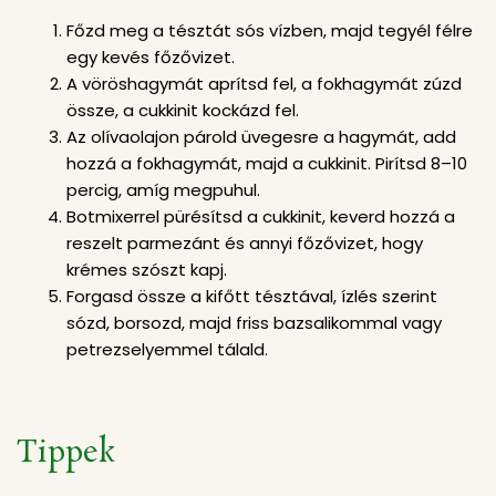
Főzd meg a tésztát sós vízben, majd tegyél félre
egy kevés főzővizet.
A vöröshagymát aprítsd fel, a fokhagymát zúzd
össze, a cukkinit kockázd fel.
Az olívaolajon párold üvegesre a hagymát, add
hozzá a fokhagymát, majd a cukkinit. Pirítsd 8–10
percig, amíg megpuhul.
Botmixerrel pürésítsd a cukkinit, keverd hozzá a
reszelt parmezánt és annyi főzővizet, hogy
krémes szószt kapj.
Forgasd össze a kifőtt tésztával, ízlés szerint
sózd, borsozd, majd friss bazsalikommal vagy
petrezselyemmel tálald.
Tippek