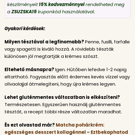
készítményeit
15% kedvezménnyel
rendelheted meg
a
ZSUZSKA15
kuponkód használatával.
Gyakori kérdések:
Milyen tésztával a legfinomabb?
Penne, fusilli, farfalle
vagy spagetti is kiváló hozzá. A rövidebb tészták
különösen jól megtartják a krémes szószt.
Eltehető másnapra?
Igen. Hűtőben lefedve 1-2 napig
eltartható. Fogyasztás előtt érdemes kevés vízzel vagy
olívaolajjal átmelegíteni, hogy újra krémes legyen.
Lehet gluténmentes változatban is elkészíteni?
Természetesen. Egyszerűen használj gluténmentes
tésztát, a recept többi része változatlan maradhat.
És ezt olvastad már?
Matcha pohárkrém:
egészséges desszert kollagénnel – Eztbekaphatod