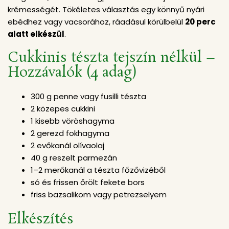
krémességét. Tökéletes választás egy könnyű nyári
ebédhez vagy vacsorához, ráadásul körülbelül
20 perc
alatt elkészül
.
Cukkinis tészta tejszín nélkül –
Hozzávalók (4 adag)
300 g penne vagy fusilli tészta
2 közepes cukkini
1 kisebb vöröshagyma
2 gerezd fokhagyma
2 evőkanál olívaolaj
40 g reszelt parmezán
1–2 merőkanál a tészta főzővizéből
só és frissen őrölt fekete bors
friss bazsalikom vagy petrezselyem
Elkészítés