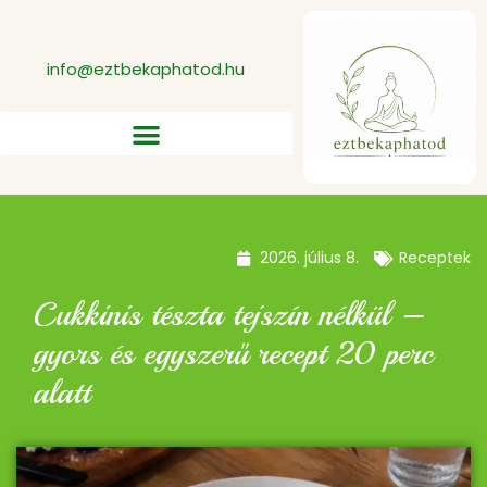
info@eztbekaphatod.hu
2026. július 8.
Receptek
Cukkinis tészta tejszín nélkül –
gyors és egyszerű recept 20 perc
alatt