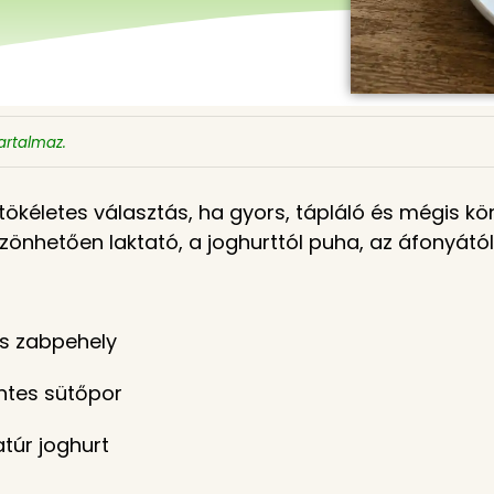
tartalmaz.
tökéletes választás, ha gyors, tápláló és mégis k
önhetően laktató, a joghurttól puha, az áfonyától 
s zabpehely
ntes sütőpor
atúr joghurt