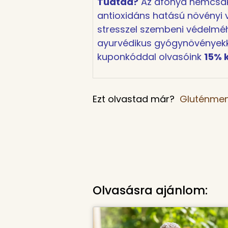
Tudtad?
Az áfonya nemcsak
antioxidáns hatású növényi v
stresszel szembeni védelméh
ayurvédikus gyógynövényekke
kuponkóddal olvasóink
15% 
Ezt olvastad már?
Gluténment
Olvasásra ajánlom: