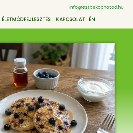
info@eztbekaphatod.hu
ÉLETMÓDFEJLESZTÉS
KAPCSOLAT | ÉN