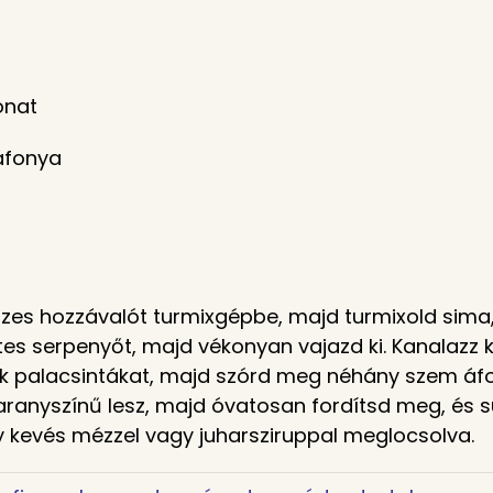
onat
 áfonya
szes hozzávalót turmixgépbe, majd turmixold sima,
es serpenyőt, majd vékonyan vajazd ki. Kanalazz
ek palacsintákat, majd szórd meg néhány szem áf
aranyszínű lesz, majd óvatosan fordítsd meg, és sü
egy kevés mézzel vagy juharsziruppal meglocsolva.