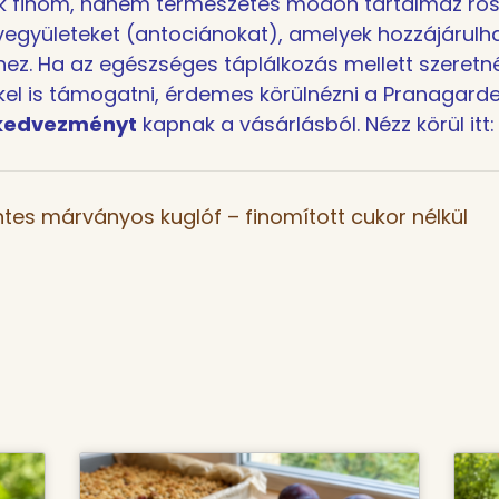
 finom, hanem természetes módon tartalmaz rost
együleteket (antociánokat), amelyek hozzájárulha
ez. Ha az egészséges táplálkozás mellett szeretn
l is támogatni, érdemes körülnézni a Pranagarde
kedvezményt
kapnak a vásárlásból. Nézz körül itt
es márványos kuglóf – finomított cukor nélkül