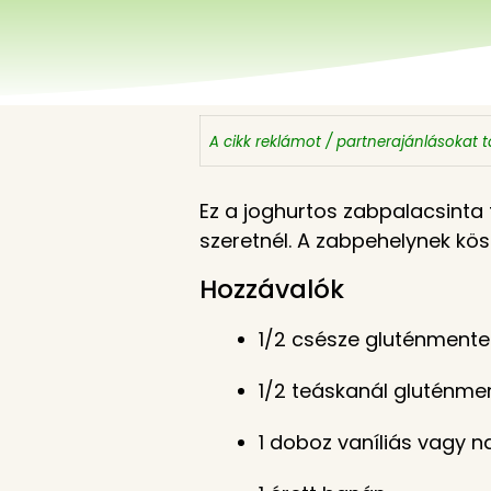
A cikk reklámot / partnerajánlásokat 
Ez a joghurtos zabpalacsinta 
szeretnél. A zabpehelynek kösz
Hozzávalók
1/2 csésze gluténmente
1/2 teáskanál gluténme
1 doboz vaníliás vagy n