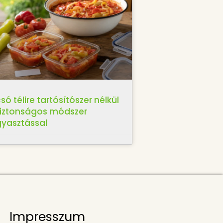
só télire tartósítószer nélkül
biztonságos módszer
gyasztással
Impresszum