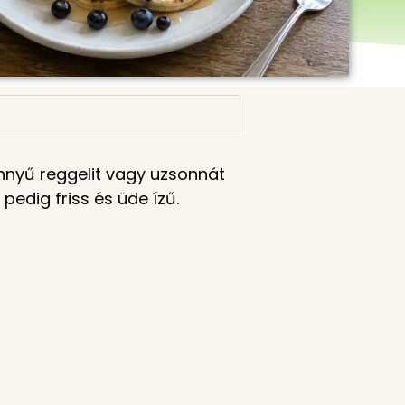
önnyű reggelit vagy uzsonnát
pedig friss és üde ízű.