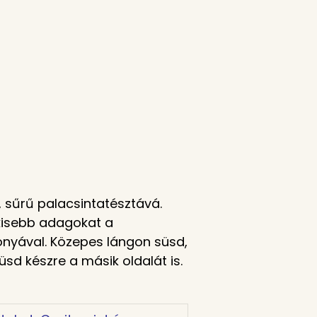
 sűrű palacsintatésztává.
 kisebb adagokat a
onyával. Közepes lángon süsd,
sd készre a másik oldalát is.