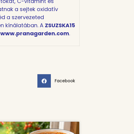
okat, C-vitamint és
tnak a sejtek oxidatív
éd a szervezeted
n kínálatában. A
ZSUZSKA15
:
www.pranagarden.com
.
Facebook