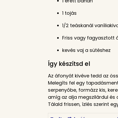
1 érett banán
1 tojás
1/2 teáskanál vaníliakiv
Friss vagy fagyasztott
kevés vaj a sütéshez
Így készítsd el
Az áfonyát kivéve tedd az ös
Melegíts fel egy tapadásment
serpenyőbe, formázz kis, ker
amíg az alja megszilárdul és 
Tálald frissen, ízlés szerint 