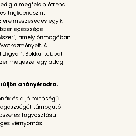
 Pedig a megfelelő étrend
 trigliceridszint
az érelmeszesedés egyik
ndszer egészsége
elmiszer”, amely önmagában
övetkezményeit. A
figyeli”. Sokkal többet
szer megeszel egy adag
erüljön a tányérodra.
onák és a jó minőségű
er egészségét támogató
ndszeres fogyasztása
zséges vérnyomás