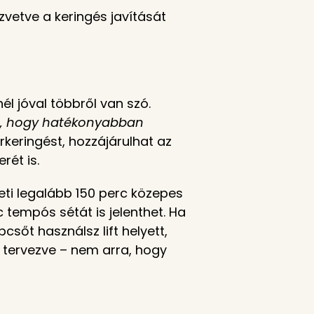
vetve a keringés javítását
l jóval többről van szó.
ert, hogy hatékonyabban
keringést, hozzájárulhat az
ét is.
heti legalább 150 perc közepes
 tempós sétát is jelenthet. Ha
csőt használsz lift helyett,
 tervezve – nem arra, hogy