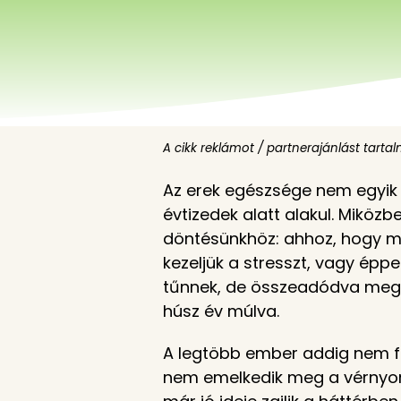
A cikk reklámot / partnerajánlást tarta
Az erek egészsége nem egyik 
évtizedek alatt alakul. Miköz
döntésünkhöz: ahhoz, hogy mi
kezeljük a stresszt, vagy ép
tűnnek, de összeadódva megha
húsz év múlva.
A legtöbb ember addig nem fo
nem emelkedik meg a vérnyomá