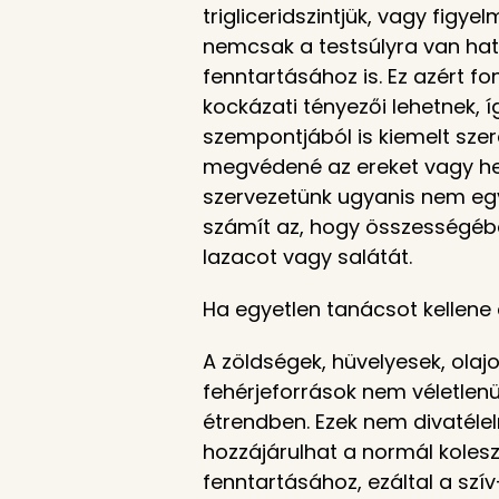
trigliceridszintjük, vagy fig
nemcsak a testsúlyra van hatá
fenntartásához is. Ez azért f
kockázati tényezői lehetnek, 
szempontjából is kiemelt sze
megvédené az ereket vagy hel
szervezetünk ugyanis nem egy
számít az, hogy összességéb
lazacot vagy salátát.
Ha egyetlen tanácsot kellene
A zöldségek, hüvelyesek, ola
fehérjeforrások nem véletlen
étrendben. Ezek nem divatél
hozzájárulhat a normál kolesz
fenntartásához, ezáltal a szí