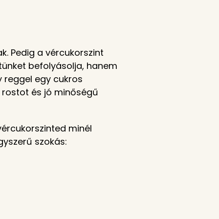
k. Pedig a vércukorszint
tünket befolyásolja, hanem
y reggel egy cukros
, rostot és jó minőségű
vércukorszinted minél
gyszerű szokás: