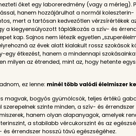
yelmezteti őket egy laboreredmény (vagy a mérleg).
ssal, hanem hozzájárulhat a normál koleszterin- és
ontos, mert a tartósan kedvezőtlen vérzsírértékek 
így a kiegyensúlyozott táplálkozás a szív- és érre
repet kap. Sajnos nem létezik egyetlen „szuperél
yrehozná az évek alatt kialakult rossz szokások k
-egy étkezést, hanem a mindennapi szokásainkat „
en milyen az étrended, mint az, hogy hetente egy
 adnom, ez lenne:
minél több valódi élelmiszer k
jos magvak, bogyós gyümölcsök, teljes értékű gab
ül szerepelnek szinte minden, a szív- és érrendsz
elmiszerek, hanem olyan alapanyagok, amelyek re
terinszint, a stabilabb vércukorszint és az egés
v- és érrendszer hosszú távú egészségéhez.