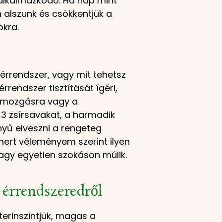
ül alkalmazkodó. Ha nap mint
alszunk és csökkentjük a
okra.
érrendszer, vagy mit tehetsz
érrendszer tisztítását ígéri,
a mozgásra vagy a
3 zsírsavakat, a harmadik
nyű elveszni a rengeteg
ert véleményem szerint ilyen
agy egyetlen szokáson múlik.
s érrendszeredről
erinszintjük, magas a