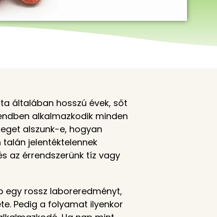
ta általában hosszú évek, sőt
csendben alkalmazkodik minden
leget alszunk-e, hogyan
talán jelentéktelennek
s az érrendszerünk tíz vagy
ap egy rossz laboreredményt,
e. Pedig a folyamat ilyenkor