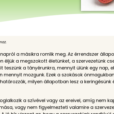
lmaz.
napról a másikra romlik meg. Az érrendszer állapo
ben éljük a megszokott életünket, a szervezetünk 
t teszünk a tányérunkra, mennyit ülünk egy nap, e
pen mennyit mozgunk. Ezek a szokások önmagukban 
tározzák, milyen állapotban lesz a keringésünk é
glalkozik a szívével vagy az ereivel, amíg nem k
sa, vagy nem figyelmezteti valamire a szervezet