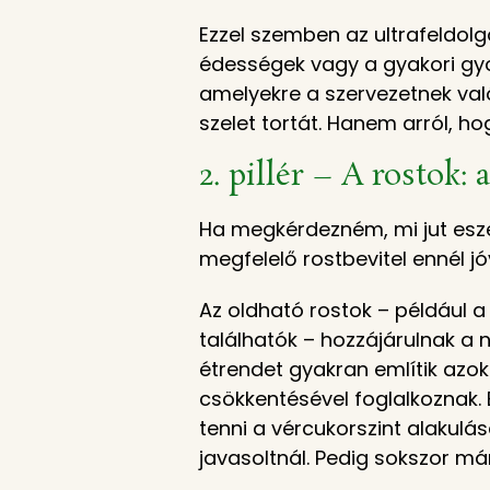
Ezzel szemben az ultrafeldolgo
édességek vagy a gyakori gyo
amelyekre a szervezetnek va
szelet tortát. Hanem arról, h
2. pillér – A rostok:
Ha megkérdezném, mi jut esze
megfelelő rostbevitel ennél jó
Az oldható rostok – például
találhatók – hozzájárulnak a 
étrendet gyakran említik azo
csökkentésével foglalkoznak. 
tenni a vércukorszint alakul
javasoltnál. Pedig sokszor má