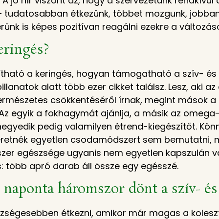
n. A jó hír viszont az, hogy a szervezetünk rendkív
 tudatosabban étkezünk, többet mozgunk, jobban 
erünk is képes pozitívan reagálni ezekre a változás
eringés?
ítható a keringés, hogyan támogatható a szív- és 
lanatok alatt több ezer cikket találsz. Lesz, aki az 
ermészetes csökkentéséről írnak, megint mások 
z egyik a fokhagymát ajánlja, a másik az omega-
a negyedik pedig valamilyen étrend-kiegészítőt. Kön
eretnék egyetlen csodamódszert sem bemutatni, m
ndszer egészsége ugyanis nem egyetlen kapszulán v
s: több apró darab áll össze egy egésszé.
od naponta háromszor dönt a szív- é
zségesebben étkezni, amikor már magas a koleszt