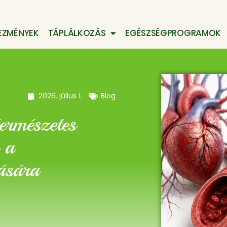
EZMÉNYEK
TÁPLÁLKOZÁS
EGÉSZSÉGPROGRAMOK
2026. július 1.
Blog
ermészetes
 a
ására