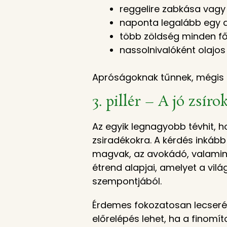
reggelire zabkása vagy 
naponta legalább egy 
több zöldség minden fő
nassolnivalóként olajo
Apróságoknak tűnnek, mégis e
3. pillér – A jó zsír
Az egyik legnagyobb tévhit, 
zsiradékokra. A kérdés inkább 
magvak, az avokádó, valamint
étrend alapjai, amelyet a vil
szempontjából.
Érdemes fokozatosan lecserél
előrelépés lehet, ha a finomít