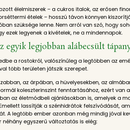
zott élelmiszerek – a cukros italok, az erősen fino
rséttermi ételek – hosszú távon könnyen kiszorít
lóban szüksége lenne. Nem arról van szó, hogy s
ogy ezek legyenek a kivételek, ne a mindennapok.
 az egyik legjobban alábecsült tápan
dbe a rostokról, valószínűleg a legtöbben az emés
val több területen játszik szerepet.
 a zabban, az árpában, a hüvelyesekben, az almáb
normál koleszterinszint fenntartásához, ezért van
kban az életmódbeli ajánlásokban is, amelyek a m
Emellett lassítják a szénhidrátok felszívódását, a
ását. A legtöbb ember azonban még mindig jóval k
r néhány egyszerű változtatás is elég: