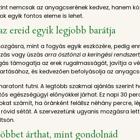
zint nemcsak az anyagcserének kedvez, hanem köz
k egyik fontos eleme is lehet.
az ereid egyik legjobb barátja
zgásra, mint a fogyás egyik eszközére, pedig enné
ozás vagy úszás
arra ösztönzi a keringési rendsz
ás támogatja az erek rugalmasságát, javítja a vér
rtásához, és kedvezően befolyásolja az anyagcser
maratont futni. A legtöbb szakmai ajánlás szerint 
ős egészségügyi előnyökkel járhat. Ez napi 30 perc
kat számít, ha óránként felállsz néhány percre, lép
rövid sétát. A szervezetünk ugyanis mozgásra lett
ltsön.
 többet árthat, mint gondolnád