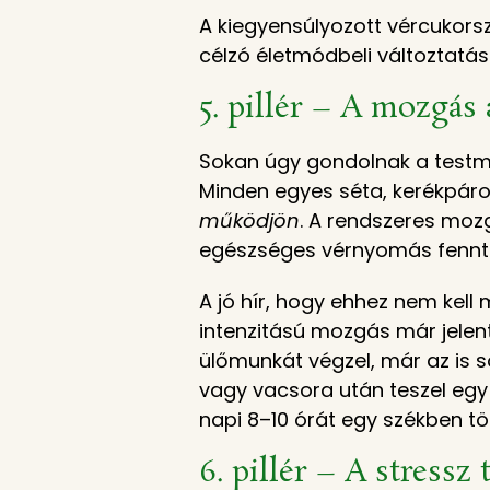
A kiegyensúlyozott vércukors
célzó életmódbeli változtatáso
5. pillér – A mozgás 
Sokan úgy gondolnak a testmo
Minden egyes séta, kerékpár
működjön
. A rendszeres mozg
egészséges vérnyomás fennta
A jó hír, hogy ehhez nem kell 
intenzitású mozgás már jelent
ülőmunkát végzel, már az is so
vagy vacsora után teszel egy 
napi 8–10 órát egy székben tö
6. pillér – A stressz