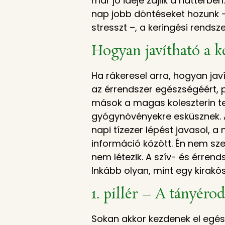
már jó ideje zajlik a háttérbe
nap jobb döntéseket hozunk –
stresszt –, a keringési rendsz
Hogyan javítható a k
Ha rákeresel arra, hogyan jav
az érrendszer egészségéért, pil
mások a magas koleszterin t
gyógynövényekre esküsznek. A
napi tízezer lépést javasol, 
információ között. Én nem sz
nem létezik. A szív- és érre
Inkább olyan, mint egy kirakó
1. pillér – A tányér
Sokan akkor kezdenek el egés