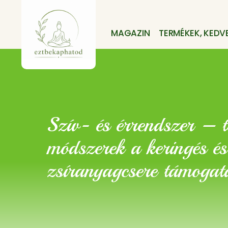
MAGAZIN
TERMÉKEK, KEDV
Szív- és érrendszer – t
módszerek a keringés és
zsíranyagcsere támogat