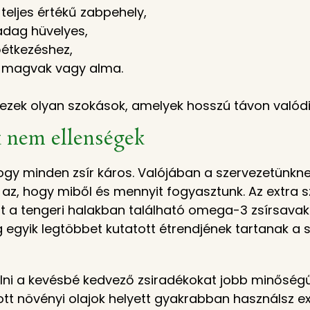
teljes értékű zabpehely,
adag hüvelyes,
étkezéshez,
s magvak vagy alma.
zek olyan szokások, amelyek hosszú távon valódi 
ok nem ellenségek
hogy minden zsír káros. Valójában a szervezetünk
az, hogy miből és mennyit fogyasztunk. Az extra sz
 a tengeri halakban található omega-3 zsírsavak
ág egyik legtöbbet kutatott étrendjének tartanak a
ni a kevésbé kedvező zsiradékokat jobb minőségű 
ott növényi olajok helyett gyakrabban használsz ex