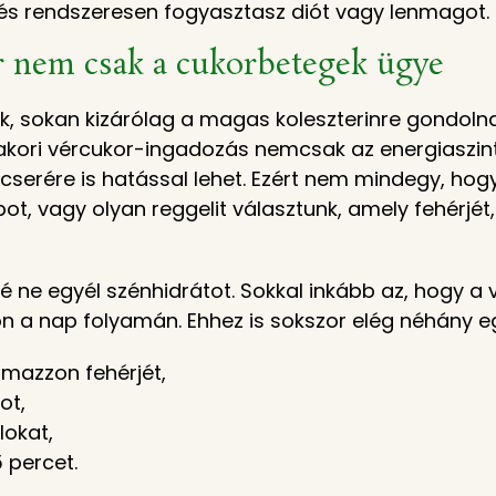
, és rendszeresen fogyasztasz diót vagy lenmagot.
or nem csak a cukorbetegek ügye
k, sokan kizárólag a magas koleszterinre gondolna
yakori vércukor-ingadozás nemcsak az energiaszin
serére is hatással lehet. Ezért nem mindegy, hog
ot, vagy olyan reggelit választunk, amely fehérjét
 ne egyél szénhidrátot. Sokkal inkább az, hogy a 
 a nap folyamán. Ehhez is sokszor elég néhány e
lmazzon fehérjét,
ot,
lokat,
5 percet.