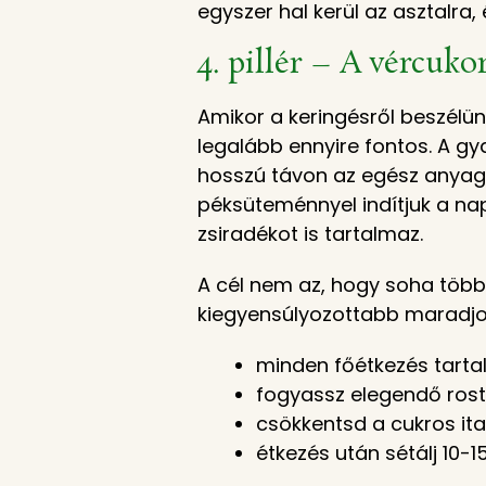
egyszer hal kerül az asztalra
4. pillér – A vércuk
Amikor a keringésről beszélün
legalább ennyire fontos. A g
hosszú távon az egész anyagc
péksüteménnyel indítjuk a nap
zsiradékot is tartalmaz.
A cél nem az, hogy soha többé
kiegyensúlyozottabb maradjon
minden főétkezés tarta
fogyassz elegendő rost
csökkentsd a cukros ita
étkezés után sétálj 10-1