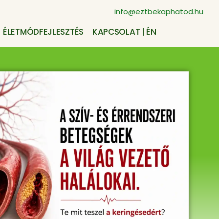
info@eztbekaphatod.hu
ÉLETMÓDFEJLESZTÉS
KAPCSOLAT | ÉN