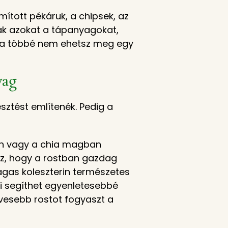
mított pékáruk, a chipsek, az
ják azokat a tápanyagokat,
oha többé nem ehetsz meg egy
yag
ztést említenék. Pedig a
an vagy a chia magban
 az, hogy a rostban gazdag
agas koleszterin természetes
mi segíthet egyenletesebbé
evesebb rostot fogyaszt a