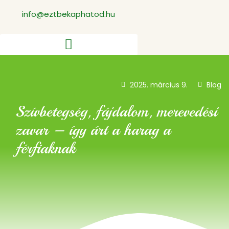
info@eztbekaphatod.hu
2025. március 9.
Blog
Szívbetegség, fájdalom, merevedési
zavar – így árt a harag a
férfiaknak