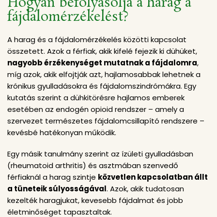
Hogyan befolyásolja a harag a
fájdalomérzékelést?
A harag és a fájdalomérzékelés közötti kapcsolat
összetett. Azok a férfiak, akik kifelé fejezik ki dühüket,
nagyobb érzékenységet mutatnak a fájdalomra
,
míg azok, akik elfojtják azt, hajlamosabbak lehetnek a
krónikus gyulladásokra és fájdalomszindrómákra. Egy
kutatás szerint a dühkitörésre hajlamos emberek
esetében az endogén opioid rendszer – amely a
szervezet természetes fájdalomcsillapító rendszere –
kevésbé hatékonyan működik.
Egy másik tanulmány szerint az ízületi gyulladásban
(rheumatoid arthritis) és asztmában szenvedő
férfiaknál a harag szintje
közvetlen kapcsolatban állt
a tüneteik súlyosságával
. Azok, akik tudatosan
kezelték haragjukat, kevesebb fájdalmat és jobb
életminőséget tapasztaltak.