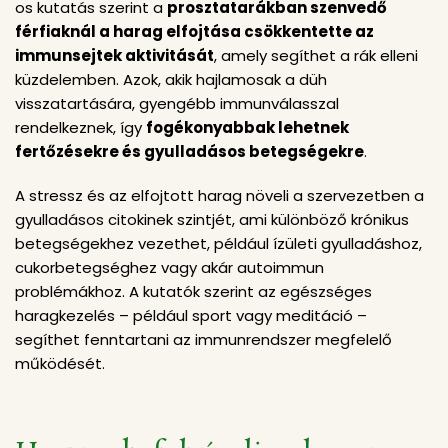
os kutatás szerint a
prosztatarákban szenvedő
férfiaknál a harag elfojtása csökkentette az
immunsejtek aktivitását
, amely segíthet a rák elleni
küzdelemben. Azok, akik hajlamosak a düh
visszatartására, gyengébb immunválasszal
rendelkeznek, így
fogékonyabbak lehetnek
fertőzésekre és gyulladásos betegségekre
.
A stressz és az elfojtott harag növeli a szervezetben a
gyulladásos citokinek szintjét, ami különböző krónikus
betegségekhez vezethet, például ízületi gyulladáshoz,
cukorbetegséghez vagy akár autoimmun
problémákhoz. A kutatók szerint az egészséges
haragkezelés – például sport vagy meditáció –
segíthet fenntartani az immunrendszer megfelelő
működését.