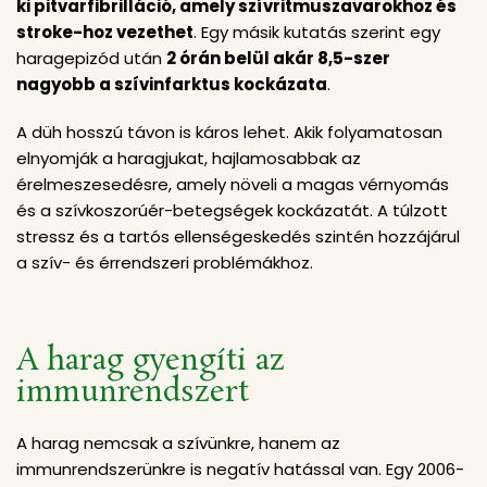
ki pitvarfibrilláció, amely szívritmuszavarokhoz és
stroke-hoz vezethet
. Egy másik kutatás szerint egy
haragepizód után
2 órán belül akár 8,5-szer
nagyobb a szívinfarktus kockázata
.
A düh hosszú távon is káros lehet. Akik folyamatosan
elnyomják a haragjukat, hajlamosabbak az
érelmeszesedésre, amely növeli a magas vérnyomás
és a szívkoszorúér-betegségek kockázatát. A túlzott
stressz és a tartós ellenségeskedés szintén hozzájárul
a szív- és érrendszeri problémákhoz.
A harag gyengíti az
immunrendszert
A harag nemcsak a szívünkre, hanem az
immunrendszerünkre is negatív hatással van. Egy 2006-