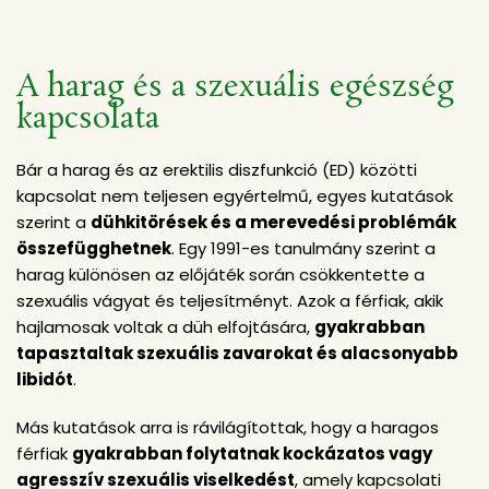
A harag és a szexuális egészség
kapcsolata
Bár a harag és az erektilis diszfunkció (ED) közötti
kapcsolat nem teljesen egyértelmű, egyes kutatások
szerint a
dühkitörések és a merevedési problémák
összefügghetnek
. Egy 1991-es tanulmány szerint a
harag különösen az előjáték során csökkentette a
szexuális vágyat és teljesítményt. Azok a férfiak, akik
hajlamosak voltak a düh elfojtására,
gyakrabban
tapasztaltak szexuális zavarokat és alacsonyabb
libidót
.
Más kutatások arra is rávilágítottak, hogy a haragos
férfiak
gyakrabban folytatnak kockázatos vagy
agresszív szexuális viselkedést
, amely kapcsolati