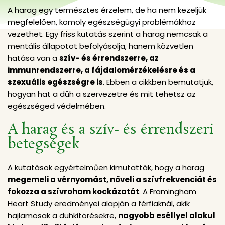
A harag egy természtes érzelem, de ha nem kezeljük
megfelelően, komoly egészségügyi problémákhoz
vezethet. Egy friss kutatás szerint a harag nemcsak a
mentális állapotot befolyásolja, hanem közvetlen
hatása van a
szív- és érrendszerre, az
immunrendszerre, a fájdalomérzékelésre és a
szexuális egészségre is
. Ebben a cikkben bemutatjuk,
hogyan hat a düh a szervezetre és mit tehetsz az
egészséged védelmében.
A harag és a szív- és érrendszeri
betegségek
A kutatások egyértelműen kimutatták, hogy a harag
megemeli a vérnyomást, növeli a szívfrekvenciát és
fokozza a szívroham kockázatát
. A Framingham
Heart Study eredményei alapján a férfiaknál, akik
hajlamosak a dühkitörésekre,
nagyobb eséllyel alakul