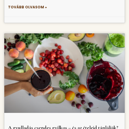
TOVÁBB OLVASOM »
A gyulladás csendes gyilkos – és az ételeid táplálják?