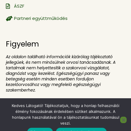
ÁSZF
Partneri együttműködés
Figyelem
Az oldalon található információk kizárólag tájékoztató
jellegűek, és nem minősülnek orvosi tanácsadásnak. A
tartalmak nem helyettesítik a szakorvosi vizsgálatot,
diagnózist vagy kezelést. Egészségügyi panasz vagy
betegség esetén minden esetben forduljon
kezelőorvosához vagy megfelelő egészségügyi
szakemberhez.
Kedves Látogató! Tájékoztatjuk, hogy a honlap felhasználói
élmény fokozásának érdekében sütiket alkalmazunk. A
honlapunk használatával ön a tájékoztatásunkat tudomásul
© 2021-2026 – Eztbekaphatod – Minden jog fenntartva |
veszi.
Készítette:
Hernyák Gábor e.v
.