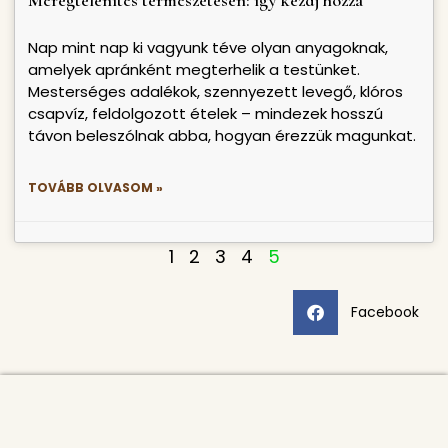
Nap mint nap ki vagyunk téve olyan anyagoknak,
amelyek apránként megterhelik a testünket.
Mesterséges adalékok, szennyezett levegő, klóros
csapvíz, feldolgozott ételek – mindezek hosszú
távon beleszólnak abba, hogyan érezzük magunkat.
TOVÁBB OLVASOM »
1
2
3
4
5
Facebook