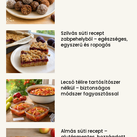
Szilvás süti recept
zabpehelyből – egészséges,
egyszerű és ropogós
Lecsó télire tartósítószer
nélkül – biztonságos
módszer fagyasztással
Almás süti recept –
gluténmentes, hozzáadott