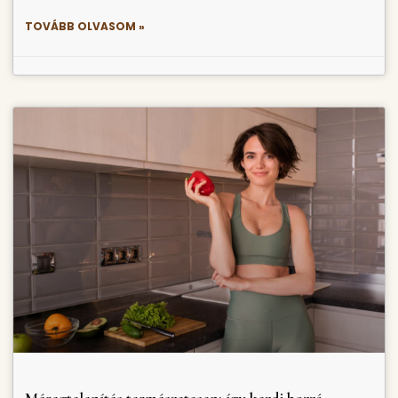
TOVÁBB OLVASOM »
Méregtelenítés természetesen: így kezdj hozzá