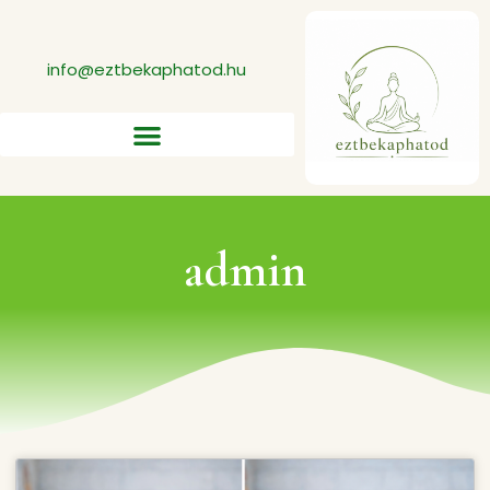
info@eztbekaphatod.hu
admin